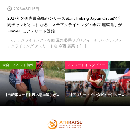
2026年6月15日
2027年の国内最高峰のシリーズStairclimbing Japan Circuitで年
間チャンピオンになる！ステアクライミングの今西 麗菜選手が
Find-FCにアスリート登録！
ステアクライミング・今西 麗菜選手のプロフィール ジャンル ステ
アクライミング アスリート名 今西 麗菜（ […]
大会・イベント情報
アスリートインタビュー
【自転車ロード】茂木陽向選手が...
【アスリートインタビュー】タッ...