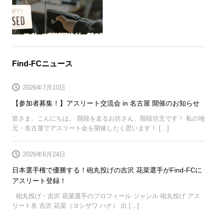
Find-FCニュース
2026年7月10日
【参加者募集！】アスリート交流会 in 名古屋 開催のお知らせ
皆さま、こんにちは。 階段を走るお坊さん、階段坊主です！ 私の地
元・名古屋でアスリート会を開催したく思います！ […]
2026年6月24日
日本選手権で優勝する！砲丸投げの吉沢 花菜選手がFind-FCに
アスリート登録！
砲丸投げ・吉沢 花菜選手のプロフィール ジャンル 砲丸投げ アス
リート名 吉沢 花菜（ヨシザワ ハナ） 出 […]