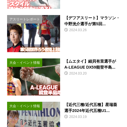
【デフアスリート】マラソン・
アスリートレポート
中野洸介選手が第5回...
2024.03.26
【ムエタイ】細貝有里選手が
大会・イベント情報
A-LEAGUE DX59能登半島...
2024.03.20
【近代三種/近代五種】星瑞葵
大会・イベント情報
選手2024年近代五種U1...
2024.03.19