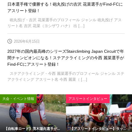
日本選手権で優勝する！砲丸投げの吉沢 花菜選手がFind-FCに
アスリート登録！
砲丸投げ・吉沢 花菜選手のプロフィール ジャンル 砲丸投げ アス
リート名 吉沢 花菜（ヨシザワ ハナ） 出 […]
2026年6月15日
2027年の国内最高峰のシリーズStairclimbing Japan Circuitで年
間チャンピオンになる！ステアクライミングの今西 麗菜選手が
Find-FCにアスリート登録！
ステアクライミング・今西 麗菜選手のプロフィール ジャンル ステ
アクライミング アスリート名 今西 麗菜（ […]
大会・イベント情報
アスリートインタビュー
【自転車ロード】茂木陽向選手が...
【アスリートインタビュー】タッ...