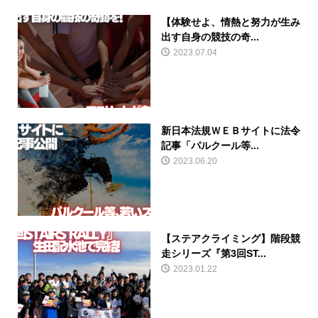
【体験せよ、情熱と努力が生み
出す自身の競技の奇...
2023.07.04
新日本法規ＷＥＢサイトに法令
記事「パルクール等...
2023.06.20
【ステアクライミング】階段競
走シリーズ『第3回ST...
2023.01.22