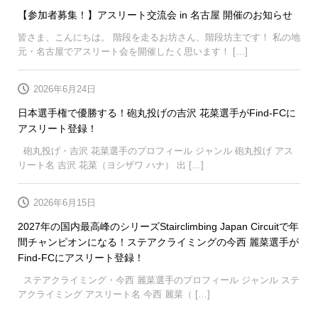
【参加者募集！】アスリート交流会 in 名古屋 開催のお知らせ
皆さま、こんにちは。 階段を走るお坊さん、階段坊主です！ 私の地
元・名古屋でアスリート会を開催したく思います！ […]
2026年6月24日
日本選手権で優勝する！砲丸投げの吉沢 花菜選手がFind-FCに
アスリート登録！
砲丸投げ・吉沢 花菜選手のプロフィール ジャンル 砲丸投げ アス
リート名 吉沢 花菜（ヨシザワ ハナ） 出 […]
2026年6月15日
2027年の国内最高峰のシリーズStairclimbing Japan Circuitで年
間チャンピオンになる！ステアクライミングの今西 麗菜選手が
Find-FCにアスリート登録！
ステアクライミング・今西 麗菜選手のプロフィール ジャンル ステ
アクライミング アスリート名 今西 麗菜（ […]