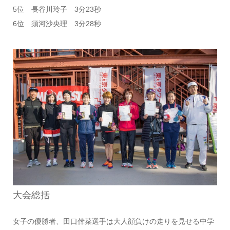
5位 長谷川玲子 3分23秒
6位 須河沙央理 3分28秒
大会総括
女子の優勝者、田口倖菜選手は大人顔負けの走りを見せる中学