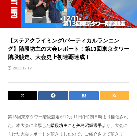
【ステアクライミング/バーティカルランニン
グ】階段坊主の大会レポート！第13回東京タワー
階段競走、大会史上初連覇達成！
2022.12.12
第13回東京タワー階段競走が12月11日(日)朝８時より開催され
た。本大会に出場した
階段坊主こと矢島昭輝選手
より、大会に
向けた大会レポートを頂きましたので、ご紹介させて頂きま