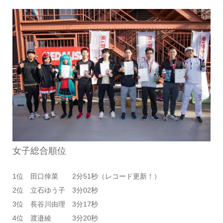
女子総合順位
1位 田口倖菜 2分51秒（レコード更新！）
2位 立石ゆう子 3分02秒
3位 長谷川由理 3分17秒
4位 渡邉綾 3分20秒