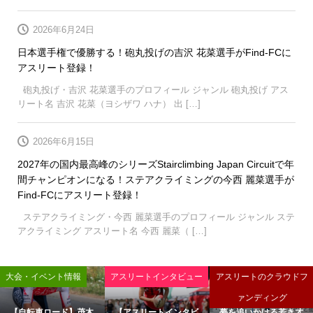
2026年6月24日
日本選手権で優勝する！砲丸投げの吉沢 花菜選手がFind-FCに
アスリート登録！
砲丸投げ・吉沢 花菜選手のプロフィール ジャンル 砲丸投げ アス
リート名 吉沢 花菜（ヨシザワ ハナ） 出 […]
2026年6月15日
2027年の国内最高峰のシリーズStairclimbing Japan Circuitで年
間チャンピオンになる！ステアクライミングの今西 麗菜選手が
Find-FCにアスリート登録！
ステアクライミング・今西 麗菜選手のプロフィール ジャンル ステ
アクライミング アスリート名 今西 麗菜（ […]
大会・イベント情報
アスリートインタビュー
アスリートのクラウドフ
ァンディング
【自転車ロード】茂木
【アスリートインタビ
夢を追いかける若き才