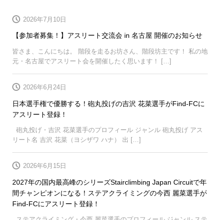
2026年7月10日
【参加者募集！】アスリート交流会 in 名古屋 開催のお知らせ
皆さま、こんにちは。 階段を走るお坊さん、階段坊主です！ 私の地
元・名古屋でアスリート会を開催したく思います！ […]
2026年6月24日
日本選手権で優勝する！砲丸投げの吉沢 花菜選手がFind-FCに
アスリート登録！
砲丸投げ・吉沢 花菜選手のプロフィール ジャンル 砲丸投げ アス
リート名 吉沢 花菜（ヨシザワ ハナ） 出 […]
2026年6月15日
2027年の国内最高峰のシリーズStairclimbing Japan Circuitで年
間チャンピオンになる！ステアクライミングの今西 麗菜選手が
Find-FCにアスリート登録！
ステアクライミング・今西 麗菜選手のプロフィール ジャンル ステ