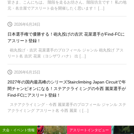
皆さま、こんにちは。 階段を走るお坊さん、階段坊主です！ 私の地
元・名古屋でアスリート会を開催したく思います！ […]
2026年6月24日
日本選手権で優勝する！砲丸投げの吉沢 花菜選手がFind-FCに
アスリート登録！
砲丸投げ・吉沢 花菜選手のプロフィール ジャンル 砲丸投げ アス
リート名 吉沢 花菜（ヨシザワ ハナ） 出 […]
2026年6月15日
2027年の国内最高峰のシリーズStairclimbing Japan Circuitで年
間チャンピオンになる！ステアクライミングの今西 麗菜選手が
Find-FCにアスリート登録！
ステアクライミング・今西 麗菜選手のプロフィール ジャンル ステ
アクライミング アスリート名 今西 麗菜（ […]
大会・イベント情報
アスリートインタビュー