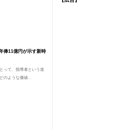
【広告】
年俸11億円が示す新時
とって、指導者という道
のような価値...