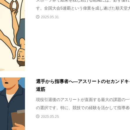
スポーツ界で結果を残し続ける組織には、必ず優れ
す。全国大会5連覇という偉業を成し遂げた順天堂大学
2025.05.31
選手から指導者へ―アスリートのセカンドキ
道筋
現役引退後のアスリートが直面する最大の課題の一
の選択です。特に、競技での経験を活かして指導者の
2025.05.25