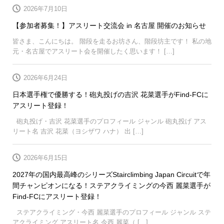
2026年7月10日
【参加者募集！】アスリート交流会 in 名古屋 開催のお知らせ
皆さま、こんにちは。 階段を走るお坊さん、階段坊主です！ 私の地
元・名古屋でアスリート会を開催したく思います！ […]
2026年6月24日
日本選手権で優勝する！砲丸投げの吉沢 花菜選手がFind-FCに
アスリート登録！
砲丸投げ・吉沢 花菜選手のプロフィール ジャンル 砲丸投げ アス
リート名 吉沢 花菜（ヨシザワ ハナ） 出 […]
2026年6月15日
2027年の国内最高峰のシリーズStairclimbing Japan Circuitで年
間チャンピオンになる！ステアクライミングの今西 麗菜選手が
Find-FCにアスリート登録！
ステアクライミング・今西 麗菜選手のプロフィール ジャンル ステ
アクライミング アスリート名 今西 麗菜（ […]