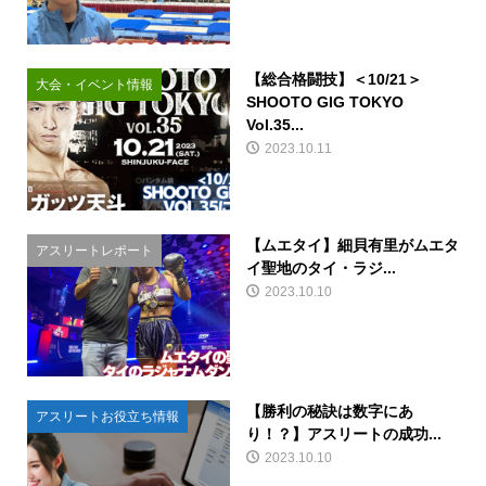
【総合格闘技】＜10/21＞
大会・イベント情報
SHOOTO GIG TOKYO
Vol.35...
2023.10.11
【ムエタイ】細貝有里がムエタ
アスリートレポート
イ聖地のタイ・ラジ...
2023.10.10
【勝利の秘訣は数字にあ
アスリートお役立ち情報
り！？】アスリートの成功...
2023.10.10