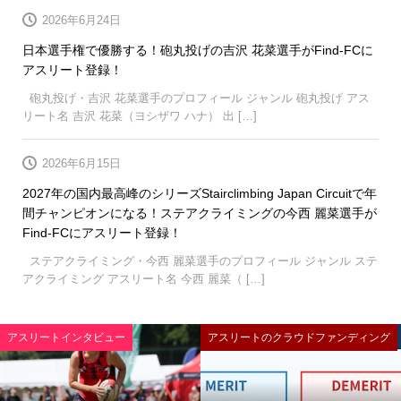
2026年6月24日
日本選手権で優勝する！砲丸投げの吉沢 花菜選手がFind-FCに
アスリート登録！
砲丸投げ・吉沢 花菜選手のプロフィール ジャンル 砲丸投げ アス
リート名 吉沢 花菜（ヨシザワ ハナ） 出 […]
2026年6月15日
2027年の国内最高峰のシリーズStairclimbing Japan Circuitで年
間チャンピオンになる！ステアクライミングの今西 麗菜選手が
Find-FCにアスリート登録！
ステアクライミング・今西 麗菜選手のプロフィール ジャンル ステ
アクライミング アスリート名 今西 麗菜（ […]
アスリートインタビュー
アスリートのクラウドファンディング