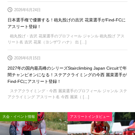
2026年6月24日
日本選手権で優勝する！砲丸投げの吉沢 花菜選手がFind-FCに
アスリート登録！
砲丸投げ・吉沢 花菜選手のプロフィール ジャンル 砲丸投げ アス
リート名 吉沢 花菜（ヨシザワ ハナ） 出 […]
2026年6月15日
2027年の国内最高峰のシリーズStairclimbing Japan Circuitで年
間チャンピオンになる！ステアクライミングの今西 麗菜選手が
Find-FCにアスリート登録！
ステアクライミング・今西 麗菜選手のプロフィール ジャンル ステ
アクライミング アスリート名 今西 麗菜（ […]
大会・イベント情報
アスリートインタビュー