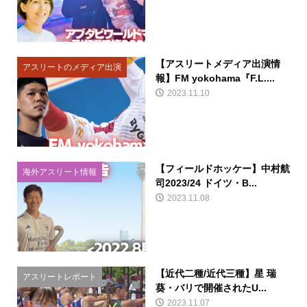
【アスリートメディア出演情
アスリートのメディア出演
報】FM yokohama『F.L....
2023.11.10
【フィールドホッケー】中村航
海外アスリート情報
司2023/24 ドイツ・B...
2023.11.08
【近代二種/近代三種】星 瑞
アスリートレポート
葵・バリで開催されたU...
2023.11.07