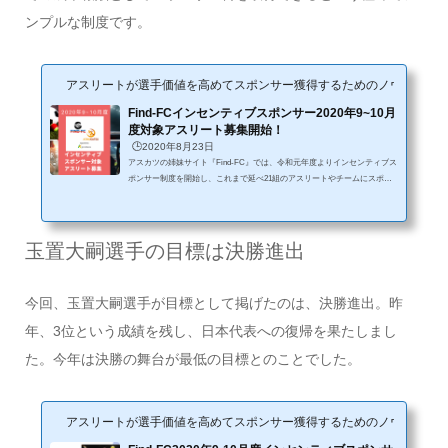
ンプルな制度です。
アスリートが選手価値を高めてスポンサー獲得するためのノウハウサイ
Find-FCインセンティブスポンサー2020年9~10月
度対象アスリート募集開始！
🕒️2020年8月23日
アスカツの姉妹サイト『Find-FC』では、令和元年度よりインセンティブス
ポンサー制度を開始し、これまで延べ21組のアスリートやチームにスポン
サードをさせて頂きました。様々な大会やアスリートを活動を通じて、明
確な目標を立て、その目標に向かって精進し、その結果その目標を達成す
ることでの成果報酬としてスポンサー料を取得できるという極めてシンプ
ルな制度です。コロナ禍がいまだに続く中ですが、徐々に大会なども行わ
玉置大嗣選手の目標は決勝進出
れだし、競技活動の制限も解かれだしております。この度、2020年9月~10
月期間中のアスリート活動（大会結果...
今回、玉置大嗣選手が目標として掲げたのは、決勝進出。昨
年、3位という成績を残し、日本代表への復帰を果たしまし
た。今年は決勝の舞台が最低の目標とのことでした。
アスリートが選手価値を高めてスポンサー獲得するためのノウハウサイ