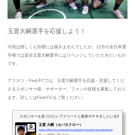
玉置大嗣選手を応援しよう！
今回は惜しくも目標には届きませんでしたが、12月の全日本選
手権では是非玉置大嗣選手にはリベンジしていただきたいもの
です。
アスカツ・Find-FCでは、玉置大嗣選手を応援・支援してくだ
さるスポンサー様、サポーター、ファンの皆様を募集しており
ます。詳しくはFind-FCをご覧ください。
スポンサーを見つけたいアスリートと集客やＰＲをしたい企業が出会うサイト
玉置 大嗣（セパタクロー）
https://find-fc.com/athletes/daishi-tamaki-sepaktakraw
詳しくは投稿をご覧ください。