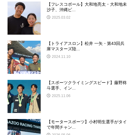
【フレスコボール】大和地亮太・大和地未
沙子、沖縄ビ...
2025.03.02
【トライアスロン】松井 一矢・第43回兵
庫マスターズ陸...
2024.11.10
【スポーツクライミングスピード】藤野柊
斗選手、イン...
2025.11.06
【モータースポーツ】小村明生選手がタイ
で年間チャン...