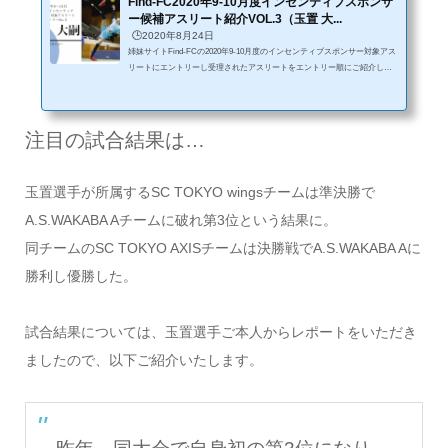
Find-FC2020年9-10月度インセンティブスポンサ
ー候補アスリート紹介VOL.3（玉置 大...
🕒️2020年8月24日
姉妹サイトFind-FCの2020年9-10月度のインセンティブスポンサー対象アス
リートにエントリーし受理されたアスリートをエントリー順にご紹介して
いきます。インセンティブスポンサーとは？様々な大会やアスリートを活
動を通じて、明確な目標を立て、その目標に向かって精進し、その結果そ
の目標を達成することでの成果報酬としてスポンサー料を取得できるとい
う極めてシンプルな制度です。詳しくはこちらエントリーNO.3 玉置 大嗣
注目の試合結果は…
（セパタクロー）玉置選手からの自己紹介メッセージ2012年からセパタク
ローを始め、2014年に日本代表になり...
玉置選手が所属するSC TOKYO wingsチームは準決勝で
A.S.WAKABA Aチームに破れ第3位という結果に。
同チームのSC TOKYO AXISチームは決勝戦でA.S.WAKABA Aに
勝利し優勝した。
試合結果については、玉置選手ご本人からレポートをいただき
ましたので、以下ご紹介いたします。