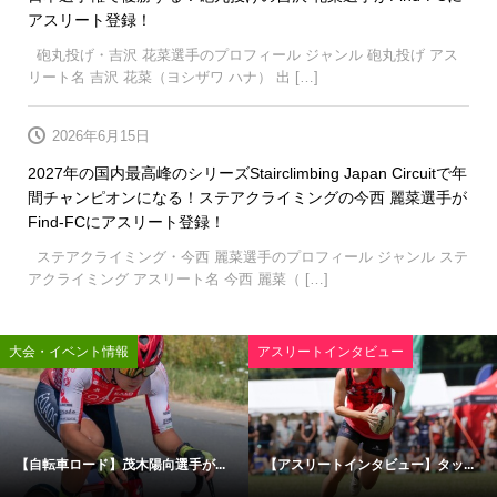
アスリート登録！
砲丸投げ・吉沢 花菜選手のプロフィール ジャンル 砲丸投げ アス
リート名 吉沢 花菜（ヨシザワ ハナ） 出 […]
2026年6月15日
2027年の国内最高峰のシリーズStairclimbing Japan Circuitで年
間チャンピオンになる！ステアクライミングの今西 麗菜選手が
Find-FCにアスリート登録！
ステアクライミング・今西 麗菜選手のプロフィール ジャンル ステ
アクライミング アスリート名 今西 麗菜（ […]
大会・イベント情報
アスリートインタビュー
【自転車ロード】茂木陽向選手が...
【アスリートインタビュー】タッ...