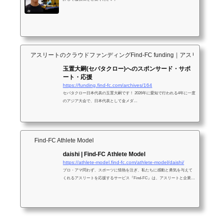
アスリートのクラウドファンディングFind-FC funding｜アスリ
玉置大嗣(セパタクロー)へのスポンサード・サポ
ート・応援
https://funding.find-fc.com/archives/164
セパタクロー日本代表の玉置大嗣です！ 2026年に愛知で行われる4年に一度
のアジア大会で、日本代表として金メダ…
Find-FC Athlete Model
daishi | Find-FC Athlete Model
https://athlete-model.find-fc.com/athlete-model/daishi/
プロ・アマ問わず、スポーツに情熱を注ぎ、私たちに感動と勇気を与えて
くれるアスリートを応援するサービス『Find-FC』は、アスリートと企業を
繋ぎ、様々な形態でアスリート活動のサポートをさせて頂いてます。その
中で、イメージキャラクター、ファッション、コマーシャルなどの各種モ
デルからイベントなどでトークショー・MC・パフォーマンスなどに対応で
きるアスリートモデル派遣やキャスティングをしております。