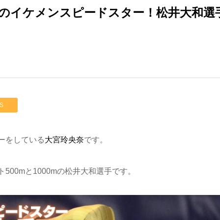
のイケメンスピードスター！松井大和選
S
ーをしている
大宮玲央奈
です。
00mと1000mの松井大和選手です。