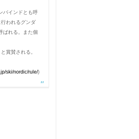
ンバインドとも呼
に行われるグンダ
呼ばれる。また個
」と賞賛される。
jp/ski/nordic/rule/
)