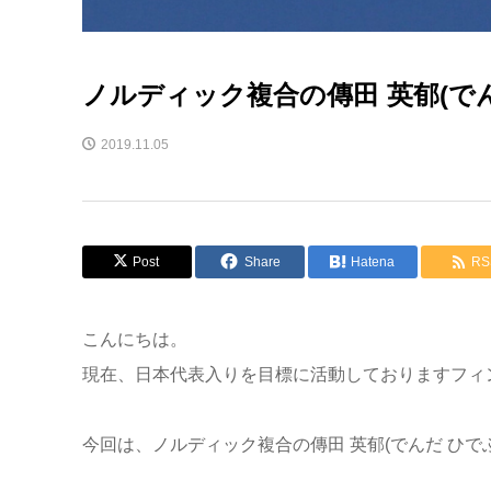
ノルディック複合の傳田 英郁(で
2019.11.05
Post
Share
Hatena
RS
こんにちは。
現在、日本代表入りを目標に活動しておりますフィ
今回は、ノルディック複合の傳田 英郁(でんだ ひで