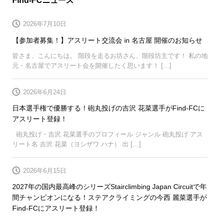
Find-FCニュース
2026年7月10日
【参加者募集！】アスリート交流会 in 名古屋 開催のお知らせ
皆さま、こんにちは。 階段を走るお坊さん、階段坊主です！ 私の地
元・名古屋でアスリート会を開催したく思います！ […]
2026年6月24日
日本選手権で優勝する！砲丸投げの吉沢 花菜選手がFind-FCに
アスリート登録！
砲丸投げ・吉沢 花菜選手のプロフィール ジャンル 砲丸投げ アス
リート名 吉沢 花菜（ヨシザワ ハナ） 出 […]
2026年6月15日
2027年の国内最高峰のシリーズStairclimbing Japan Circuitで年
間チャンピオンになる！ステアクライミングの今西 麗菜選手が
Find-FCにアスリート登録！