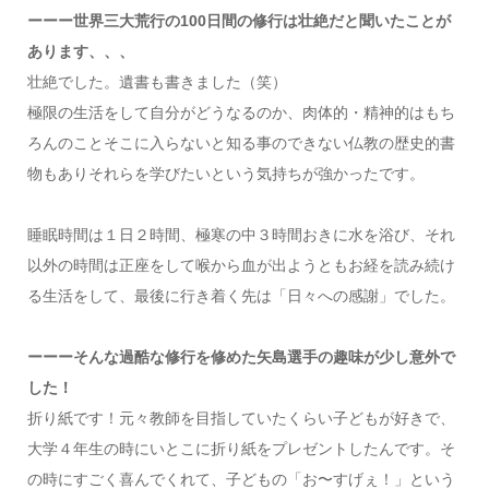
ーーー世界三大荒行の100日間の修行は壮絶だと聞いたことが
あります、、、
壮絶でした。遺書も書きました（笑）
極限の生活をして自分がどうなるのか、肉体的・精神的はもち
ろんのことそこに入らないと知る事のできない仏教の歴史的書
物もありそれらを学びたいという気持ちが強かったです。
睡眠時間は１日２時間、極寒の中３時間おきに水を浴び、それ
以外の時間は正座をして喉から血が出ようともお経を読み続け
る生活をして、最後に行き着く先は「日々への感謝」でした。
ーーーそんな過酷な修行を修めた矢島選手の趣味が少し意外で
した！
折り紙です！元々教師を目指していたくらい子どもが好きで、
大学４年生の時にいとこに折り紙をプレゼントしたんです。そ
の時にすごく喜んでくれて、子どもの「お〜すげぇ！」という