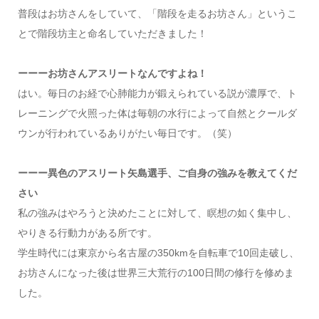
普段はお坊さんをしていて、「階段を走るお坊さん」というこ
とで階段坊主と命名していただきました！
ーーーお坊さんアスリートなんですよね！
はい。毎日のお経で心肺能力が鍛えられている説が濃厚で、ト
レーニングで火照った体は毎朝の水行によって自然とクールダ
ウンが行われているありがたい毎日です。（笑）
ーーー異色のアスリート矢島選手、ご自身の強みを教えてくだ
さい
私の強みはやろうと決めたことに対して、瞑想の如く集中し、
やりきる行動力がある所です。
学生時代には東京から名古屋の350kmを自転車で10回走破し、
お坊さんになった後は世界三大荒行の100日間の修行を修めま
した。