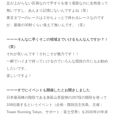
足が上がらない区画なので手すりを使う場面なのに全然使って
無いですし、あんまり記憶にないんですよね（笑）
東京タワーのレースは２分ちょっとで終わるレースなのです
が、最後の30秒くらい覚えて無いんです。（笑）
ーーーそんなに早くそこの領域までいけるもんなんですか？！
（笑）
それが良いんです！それこそが魅力です！！
一瞬でハイまで持っていけるのでいろんな競技の方にもお勧め
したいです。
楽しいですよ！
ーーーすでにイベントも開催したとお聞きしました
日本最高峰の階段である身延山菩提悌の287段の階段を使って
108往復するというイベント（企画：階段坊主矢島、主催：
Tower Running Tokyo、サポート：富士空界）を2020年の年末