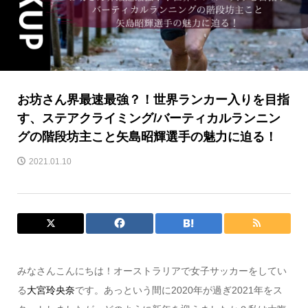
お坊さん界最速最強？！世界ランカー入りを目指
す、ステアクライミング/バーティカルランニン
グの階段坊主こと矢島昭輝選手の魅力に迫る！
2021.01.10
みなさんこんにちは！オーストラリアで女子サッカーをしてい
る
大宮玲央奈
です。あっという間に2020年が過ぎ2021年をス