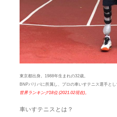
東京都出身。
1988
年生まれの
32
歳。
BNP
パリバに所属し、プロの車いすテニス選手とし
世界ランキング
18
位
(2021.02
現在
)
。
車いすテニスとは？