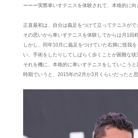
ーーー実際車いすテニスを体験されて、本格的に向
正直最初は、自分は義足をつけて立ってテニスがで
その思いから車いすテニスを体験してからは月
1
回
しかし、同年
10
月に義足をつけていた右脚に怪我を
い、手術をしたりしてしばらく歩くことが困難な状
それを機に、本格的に車いすテニスをしていこうと
時期でいうと、
2015
年の
2
月か
3
月くらいだったと