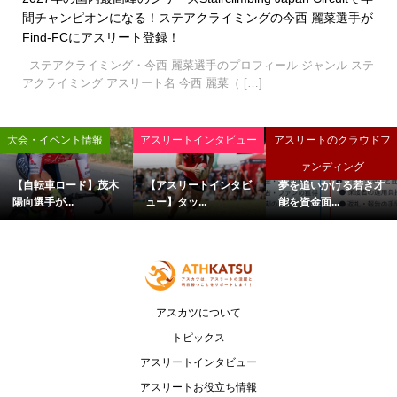
間チャンピオンになる！ステアクライミングの今西 麗菜選手が
Find-FCにアスリート登録！
ステアクライミング・今西 麗菜選手のプロフィール ジャンル ステ
アクライミング アスリート名 今西 麗菜（ […]
大会・イベント情報
アスリートインタビュー
アスリートのクラウドフ
ァンディング
【自転車ロード】茂木
【アスリートインタビ
夢を追いかける若き才
陽向選手が...
ュー】タッ...
能を資金面...
アスカツについて
トピックス
アスリートインタビュー
アスリートお役立ち情報