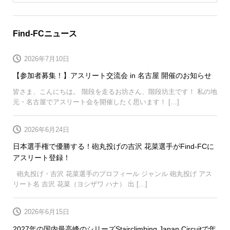
Find-FCニュース
2026年7月10日
【参加者募集！】アスリート交流会 in 名古屋 開催のお知らせ
皆さま、こんにちは。 階段を走るお坊さん、階段坊主です！ 私の地
元・名古屋でアスリート会を開催したく思います！ […]
2026年6月24日
日本選手権で優勝する！砲丸投げの吉沢 花菜選手がFind-FCに
アスリート登録！
砲丸投げ・吉沢 花菜選手のプロフィール ジャンル 砲丸投げ アス
リート名 吉沢 花菜（ヨシザワ ハナ） 出 […]
2026年6月15日
2027年の国内最高峰のシリーズStairclimbing Japan Circuitで年