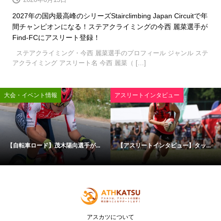
2027年の国内最高峰のシリーズStairclimbing Japan Circuitで年
間チャンピオンになる！ステアクライミングの今西 麗菜選手が
Find-FCにアスリート登録！
ステアクライミング・今西 麗菜選手のプロフィール ジャンル ステ
アクライミング アスリート名 今西 麗菜（ […]
大会・イベント情報
アスリートインタビュー
【自転車ロード】茂木陽向選手が...
【アスリートインタビュー】タッ...
アスカツについて