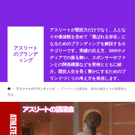
アスリートが競技力だけでなく、人とな
りや価値観を含めて「選ばれる存在」に
なるためのブランディングを解説するカ
アスリート
テゴリーです。実績の伝え方、SNSやメ
のブランデ
ディアでの振る舞い、スポンサーやファ
ィング
ンとの関係構築などを実例とともに紹
介。競技人生を長く豊かにするためのブ
ランドづくりの考え方を発信します。
アスリートのブランディング
アスリートの講演会：成功の秘訣とその効果的な
手法