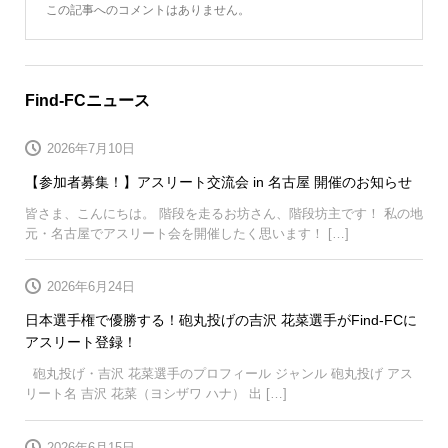
この記事へのコメントはありません。
Find-FCニュース
2026年7月10日
【参加者募集！】アスリート交流会 in 名古屋 開催のお知らせ
皆さま、こんにちは。 階段を走るお坊さん、階段坊主です！ 私の地
元・名古屋でアスリート会を開催したく思います！ […]
2026年6月24日
日本選手権で優勝する！砲丸投げの吉沢 花菜選手がFind-FCに
アスリート登録！
砲丸投げ・吉沢 花菜選手のプロフィール ジャンル 砲丸投げ アス
リート名 吉沢 花菜（ヨシザワ ハナ） 出 […]
2026年6月15日