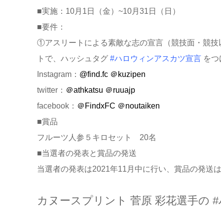
■実施：10月1日（金）~10月31日（日）
■要件：
①アスリートによる素敵な志の宣言（競技面・競技以外の面ど
トで、ハッシュタグ
#ハロウィンアスカツ宣言
をつ
Instagram：
@find.fc
＠kuzipen
twitter：
＠athkatsu
＠ruuajp
facebook：
＠FindxFC
＠noutaiken
■賞品
フルーツ人参５キロセット 20名
■当選者の発表と賞品の発送
当選者の発表は2021年11月中に行い、賞品の発送
カヌースプリント 菅原 彩花選手の 