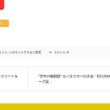
S
リント
,
ハロウィンアスカツ宣言
コメント:
0
きアスリートを
”空中の格闘技” セパタクローの大会「ES.LE
ーグ設...