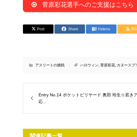
菅原彩花選手へのご支援はこちら
Post
Share
Hatena
RS
アスリートの挑戦
ハロウィン
,
菅原彩花
,
カヌースプ
Entry No.14 ポケットビリヤード 奥田 玲生☆若
応...
関連記事一覧