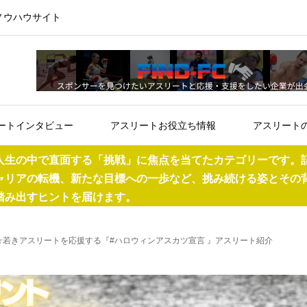
ノウハウサイト
ートインタビュー
アスリートお役立ち情報
アスリート
人生の中で直面する「挑戦」に焦点を当てたカテゴリーです。
ャリアの転機、新たな目標への一歩など、挑み続ける姿とその
踏み出すヒントを届けます。
原 彩花☆若きアスリートを応援する『#ハロウィンアスカツ宣言 』アスリート紹介