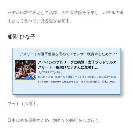
ト &nbsp...
パデル日本代表として活躍。今年大学院を卒業し、パデルの選
手として食べていける道を開拓中。
船附 ひな子
アスリートが選手価値を高めてスポンサー獲得するためのノウハウサイ
スペインのプロリーグに挑戦！女子フットサルア
スリート・船附ひな子さんに取材し...
🕒️2019年2月9日
自己紹介 名前：船附 ひな子競技：フットサル活動拠点：東京都府中市SN
S：twitter ／Instagram 実績2016年12月 日本代表候補合宿に選出。2017
年 JFAから選出され日本選抜として全国選抜大会に参加し準優勝。2017
年 スペインのトップリーグに所属するUCAM el pozo Murciaに１シーズン
所属。2016,17,18年 全日本選手権東京都予選準優勝。2018年 全日本選手
権関東予選準優勝。 フットサルのルールインタビューに入る前に、フット
フットサル選手。
サルのルールについて説明します。サッカーとの大きな違いフットサルの
サッカーとの違い...
日本代表を目指すため、海外での修行をしに行く。