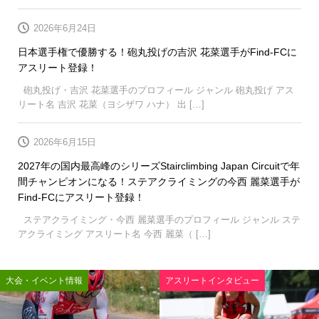
2026年6月24日
日本選手権で優勝する！砲丸投げの吉沢 花菜選手がFind-FCに
アスリート登録！
砲丸投げ・吉沢 花菜選手のプロフィール ジャンル 砲丸投げ アス
リート名 吉沢 花菜（ヨシザワ ハナ） 出 […]
2026年6月15日
2027年の国内最高峰のシリーズStairclimbing Japan Circuitで年
間チャンピオンになる！ステアクライミングの今西 麗菜選手が
Find-FCにアスリート登録！
ステアクライミング・今西 麗菜選手のプロフィール ジャンル ステ
アクライミング アスリート名 今西 麗菜（ […]
大会・イベント情報
アスリートインタビュー