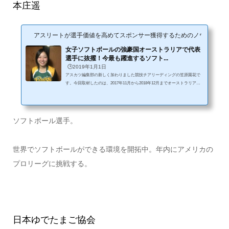
本庄遥
アスリートが選手価値を高めてスポンサー獲得するためのノウハウサイ
女子ソフトボールの強豪国オーストラリアで代表
選手に抜擢！今最も躍進するソフト...
🕒️2019年1月1日
アスカツ編集部の新しく加わりました競技チアリーディングの笠原園花で
す。今回取材したのは、2017年11月から2018年12月までオーストラリアの
ブリスベンでソフトボール選手としてプレーをしていた本庄遥(ほんじょう
はるか)さん。前回私・笠原自身の取材記事を書いていただいたアスリート
さんで、アスカツのピックアップアスリートのインタビュー記事のほとん
どを執筆しています。女子ソフトボールといえば、2008年の北京五輪で日
ソフトボール選手。
本代表が金メダルを獲得したのが記憶に新しい。2012年以降オリンピック
の正式種目から外れたものの、2020...
世界でソフトボールができる環境を開拓中。年内にアメリカの
プロリーグに挑戦する。
日本ゆでたまご協会