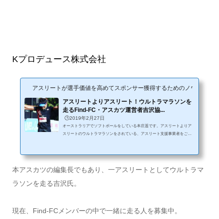
Kプロデュース株式会社
アスリートが選手価値を高めてスポンサー獲得するためのノウハウサイ
アスリートよりアスリート！ウルトラマラソンを
走るFind-FC・アスカツ運営者吉沢協...
🕒️2019年2月27日
オーストラリアでソフトボールをしている本庄遥です。アスリートよりア
スリートのウルトラマラソンをされている、アスリート支援事業者をご存
知でしょうか？そう。Find-FC、当アスカツサイトの運営者の吉沢さんで
す。アスカツサイトを運営され1年以上たち、今では本サイトアクセス数も
1日6000PVを越えるサイトに育て上げて来ました。今回はウルトラマラソン
を始めたきっかけや、Find-FCへの思いを語っていただきました。 今回の
本アスカツの編集長でもあり、一アスリートとしてウルトラマ
ピックアップアスリート 名前：吉沢協平競技：ウルトラマラソン活動場
所：横浜拠点ですが、全国...
ラソンを走る吉沢氏。
現在、Find-FCメンバーの中で一緒に走る人を募集中。