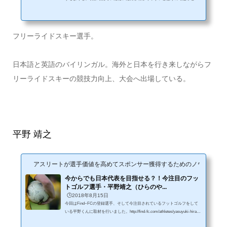
らをご覧ください。 見ていただいたらお分かりのようにかなりダイナミッ
クな競技ですよね！今日はこのフリーライドスキーで海外でも活躍されて
いる黒田絢子さんにインタビューを行いました。自己紹介ーーー初めまし
て！黒田さん：初めまして！ーーー本日はよろしくお願いします。早速自
フリーライドスキー選手。
己紹介からお願いします。黒田さん：はい！黒田絢子と申します。出身は
東京です。スキーは物心つく2歳...
日本語と英語のバイリンガル。海外と日本を行き来しながらフ
リーライドスキーの競技力向上、大会へ出場している。
平野 靖之
アスリートが選手価値を高めてスポンサー獲得するためのノウハウサイ
今からでも日本代表を目指せる？！今注目のフッ
トゴルフ選手・平野靖之（ひらのや...
🕒️2018年8月15日
今回はFind−FCの登録選手、そして今注目されているフットゴルフをして
いる平野くんに取材を行いました。http://find-fc.com/athletes/yasuyuki-hirano
-footgolf自己紹介ーー今回は取材に応じてくださりありがとうございます。