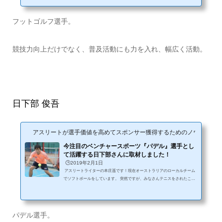
早速自己紹介の方からお願いします。 平野さん：初めまして。フットゴル
フをしている平野と申します。今日はよろしくお願いします！ ーーまずは
じめに簡単な経歴を教えてください。 平野さん：僕は小学校一年生から中
フットゴルフ選手。
学校三年生までサッカーをしていました。高校もサッカーが強豪校だった
んです...
競技力向上だけでなく、普及活動にも力を入れ、幅広く活動。
日下部 俊吾
アスリートが選手価値を高めてスポンサー獲得するためのノウハウサイ
今注目のベンチャースポーツ『パデル』選手とし
て活躍する日下部さんに取材しました！
🕒️2019年2月1日
アスリートライターの本庄遥です！現在オーストラリアのローカルチーム
でソフトボールをしています。 突然ですが、みなさんテニスをされたこと
はありますか？今回取材した方は、テニスに非常に似ているパデルという
競技を行っています。テニスコートがあってその中で競技を行うので一見
テニスと見分けがつかないかもしれません。しかし、実際に競技をしてい
るところを見ると一目瞭然！非常に奥深いスポーツです。今回は、そのパ
パデル選手。
デルの選手にインタビューを行いました！ 今回のピックアップアスリー