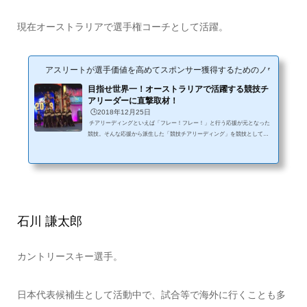
現在オーストラリアで選手権コーチとして活躍。
アスリートが選手価値を高めてスポンサー獲得するためのノウハウサイ
目指せ世界一！オーストラリアで活躍する競技チ
アリーダーに直撃取材！
🕒️2018年12月25日
チアリーディングといえば「フレー！フレー！」と行う応援が元となった
競技。そんな応援から派生した「競技チアリーディング」を競技として行
なっている笠原さんが、日本から海外へ飛び出し世界大会を狙っていると
噂を聞きつけました！そんな彼女に現在の活動、そして将来の夢を語って
いただきました。 まずは彼女の演技を見てもらえればと思います！自己紹
介ーーー笠原さん初めまして！本日はよろしくお願いします！笠原さん：
よろしくお願いします！ーーーでは早速自己紹介からお願いします。笠原
さん：東京生まれ東京育...
石川 謙太郎
カントリースキー選手。
日本代表候補生として活動中で、試合等で海外に行くことも多