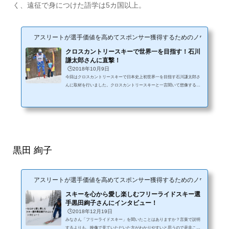
く、遠征で身につけた語学は5カ国以上。
アスリートが選手価値を高めてスポンサー獲得するためのノウハウサイ
クロスカントリースキーで世界一を目指す！石川
謙太郎さんに直撃！
🕒️2018年10月9日
今回はクロスカントリースキーで日本史上初世界一を目指す石川謙太郎さ
んに取材を行いました。クロスカントリースキーと一言聞いて想像するの
は、クロスカントリー＝長距離？とスキーがミックスしたものというイメ
ージが大きいかと思います。スキー自体も、長距離自体もかなりハードな
種目になりますがその種目で世界一を目指すために活動している石川さん
はどのような方なのでしょうか？Find-FCに登録されている石川さんに直撃
しました！自己紹介ーー石川さん今日はよろしくお願いします。石川さ
ん：よろしくお願いします！ーー早速で...
黒田 絢子
アスリートが選手価値を高めてスポンサー獲得するためのノウハウサイ
スキーを心から愛し楽しむフリーライドスキー選
手黒田絢子さんにインタビュー！
🕒️2018年12月19日
みなさん「フリーライドスキー」を聞いたことはありますか？言葉で説明
するよりも、映像で見ていただいた方がわかりやすいと思うので是非こち