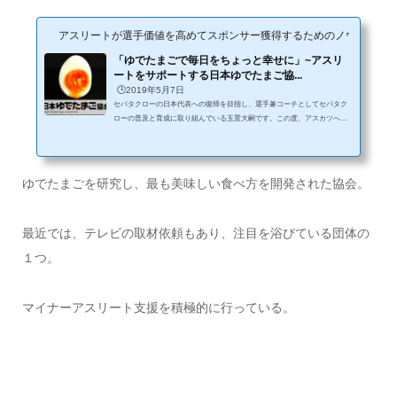
アスリートが選手価値を高めてスポンサー獲得するためのノウハウサイ
「ゆでたまごで毎日をちょっと幸せに」~アスリ
ートをサポートする日本ゆでたまご協...
🕒️2019年5月7日
セパタクローの日本代表への復帰を目指し、選手兼コーチとしてセパタク
ローの普及と育成に取り組んでいる玉置大嗣です。この度、アスカツへの
初めての投稿となりますが、よろしくお願いいたします。今回は、本サイ
トの姉妹サイトである「Find-FC」に新たに登録していただいたスポンサー
企業様にお話を伺いました。 今回のアスリートサポーター一般社団法人
日本ゆでたまご協会日本ゆでたまご協会とはどんな組織？協会設立の想い
ゆでたまごを研究し、最も美味しい食べ方を開発された協会。
―――どうしてゆでたまごの協会を作ろうと思ったのですか？日本ゆでた
まご協会は「ゆでたまごで毎日を...
最近では、テレビの取材依頼もあり、注目を浴びている団体の
１つ。
マイナーアスリート支援を積極的に行っている。