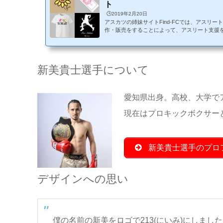
ト
🕒️2019年2月20日
アスカツの姉妹サイトFind-FCでは、アスリ
作・販売をすることによって、アスリート支援をしているG
ect様と提携し、登録アスリートのオリジナル
していただいております。Get Support Proj
やチームのオリジナルグッズを販売し、サポー
スです。活動資金にお困りのアスリートなら競
新美貴士選手について
でもご参加いただけます。対サポーター：好き
グッズを購入を通して支援が出来...
愛知県出身。高校、大学で
現在はプロキックボクサーと
新美貴士選手のプロ
デザインへの思い
僕の名前の新美をロゴで213(にいみ)にしま