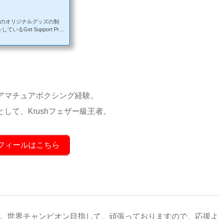
ートのオリジナルグッズの制
et Support Proj
グッズを続々とデザイン制作
ectとは？対アスリート：ご自身
ターから支援を募るサービ
技、ジャンル問わずどなた
なアスリートのオリジナル
アマチュアボクシング経験。
して、Krushフェザー級王者。
フィールはこちら
した。世界チャンピオン目指して、頑張っておりますので、応援