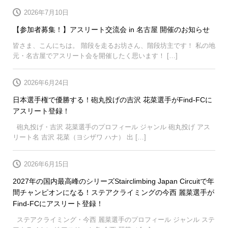
2026年7月10日
【参加者募集！】アスリート交流会 in 名古屋 開催のお知らせ
皆さま、こんにちは。 階段を走るお坊さん、階段坊主です！ 私の地
元・名古屋でアスリート会を開催したく思います！ […]
2026年6月24日
日本選手権で優勝する！砲丸投げの吉沢 花菜選手がFind-FCに
アスリート登録！
砲丸投げ・吉沢 花菜選手のプロフィール ジャンル 砲丸投げ アス
リート名 吉沢 花菜（ヨシザワ ハナ） 出 […]
2026年6月15日
2027年の国内最高峰のシリーズStairclimbing Japan Circuitで年
間チャンピオンになる！ステアクライミングの今西 麗菜選手が
Find-FCにアスリート登録！
ステアクライミング・今西 麗菜選手のプロフィール ジャンル ステ