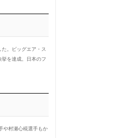
した。ビッグエア・ス
快挙を達成。日本のフ
手や村瀬心椛選手もか