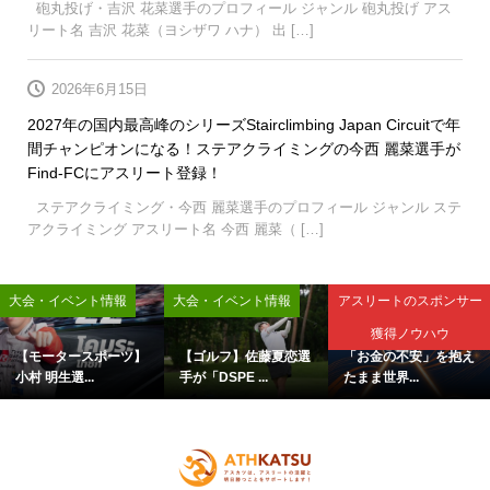
砲丸投げ・吉沢 花菜選手のプロフィール ジャンル 砲丸投げ アス
リート名 吉沢 花菜（ヨシザワ ハナ） 出 […]
2026年6月15日
2027年の国内最高峰のシリーズStairclimbing Japan Circuitで年
間チャンピオンになる！ステアクライミングの今西 麗菜選手が
Find-FCにアスリート登録！
ステアクライミング・今西 麗菜選手のプロフィール ジャンル ステ
アクライミング アスリート名 今西 麗菜（ […]
大会・イベント情報
大会・イベント情報
アスリートのスポンサー
獲得ノウハウ
【モータースポーツ】
【ゴルフ】佐藤夏恋選
「お金の不安」を抱え
小村 明生選...
手が「DSPE ...
たまま世界...