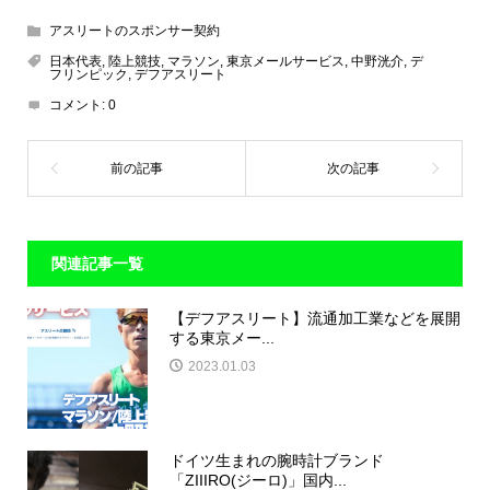
アスリートのスポンサー契約
日本代表
,
陸上競技
,
マラソン
,
東京メールサービス
,
中野洸介
,
デ
フリンピック
,
デフアスリート
コメント:
0
関連記事一覧
​【デフアスリート】流通加工業などを展開
する東京メー...
2023.01.03
ドイツ生まれの腕時計ブランド
「ZIIIRO(ジーロ)」国内...