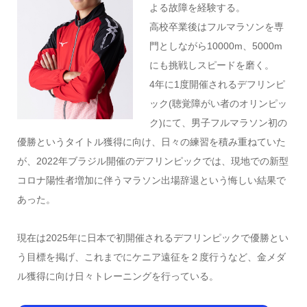
よる故障を経験する。
高校卒業後はフルマラソンを専
門としながら10000m、500
0m
にも挑戦しスピードを磨く。
4年に1度開催されるデフリンピ
ック(聴覚障がい者のオリンピッ
ク)にて、男子フルマラソン初の
優勝というタイトル獲得に向け、
日々の練習を積み重ねていた
が、2022年ブラジル開催のデフリ
ンピックでは、
現地での新型
コロナ陽性者増加に伴うマラソン出場辞退という悔し
い結果で
あった。
現在は2025年に日本で初開催されるデフリンピックで優勝とい
う目標
を掲げ、これまでにケニア遠征を２度行うなど、金メダ
ル獲得に向け日々トレーニングを行っている。