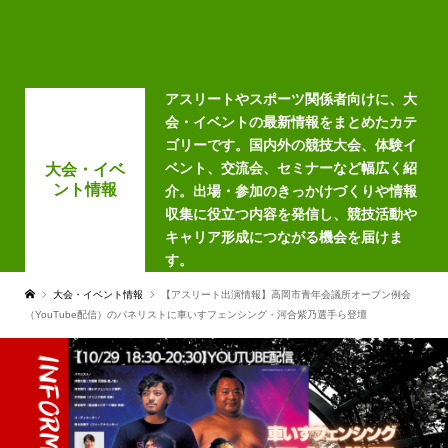
アスリートやスポーツ関係者向けに、大
会・イベントの最新情報をまとめたカテ
ゴリーです。国内外の競技大会、体験イ
ベント、交流会、セミナーなど幅広く紹
大会・イベ
ント情報
介。出場・参加のきっかけづくりや情報
収集に役立つ内容を発信し、競技活動や
キャリア形成につながる機会を届けま
す。
大会・イベント情報
【アスリート出演情報】高岡市青年会議所オープン例会
（YouTube配信）のパネリストに車いすフェンシング・河合紫乃選手ら登壇