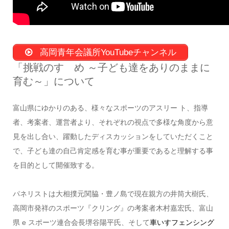
高岡青年会議所YouTubeチャンネル
「挑戦のすゝめ ～子ども達をありのままに
育む～」について
富山県にゆかりのある、様々なスポーツのアスリー ト、指導
者、考案者、運営者より、それぞれの視点で多様な角度から意
見を出し合い、躍動したディスカッションをしていただくこと
で、子ども達の自己肯定感を育む事が重要であると理解する事
を目的として開催致する。
パネリストは大相撲元関脇・豊ノ島で現在親方の井筒大樹氏、
高岡市発祥のスポーツ『クリング』の考案者木村嘉宏氏、富山
県 e スポーツ連合会長堺谷陽平氏、そして
車いすフェンシング