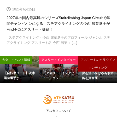
2026年6月15日
2027年の国内最高峰のシリーズStairclimbing Japan Circuitで年
間チャンピオンになる！ステアクライミングの今西 麗菜選手が
Find-FCにアスリート登録！
ステアクライミング・今西 麗菜選手のプロフィール ジャンル ステ
アクライミング アスリート名 今西 麗菜（ […]
大会・イベント情報
アスリートインタビュー
アスリートのクラウドフ
ァンディング
【自転車ロード】茂木
【アスリートインタビ
夢を追いかける若き才
陽向選手が...
ュー】タッ...
能を資金面...
アスカツについて