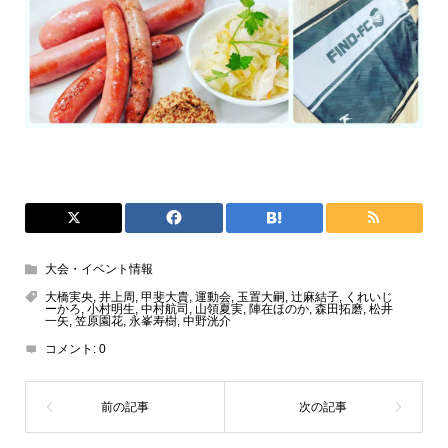
大会・イベント情報
大橋実央
,
井上周
,
甲斐大貴
,
運動会
,
玉置大嗣
,
辻麻結子
,
くれいじ
ーかろ
,
小村明生
,
中村航司
,
山領夏実
,
陣在ほのか
,
森田拓磨
,
松井
一矢
,
笠原園花
,
永峯寿樹
,
中野洸介
コメント:
0