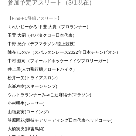
参加予定アスリート（3/1現在）
【Find-FC登録アスリート】
くれいじーかろ 甲斐 大貴（プロランナー）
玉置 大嗣（セパタクロー日本代表）
中野 洸介（デフマラソン/陸上競技）
陣在 ほのか（スパルタンレース2022年日本チャンピオン）
中村 航司（フィールドホッケードイツプロリーガー）
井上周(人力飛行機／ロードバイク）
松井一矢(トライアスロン）
永峯寿樹(スキージャンプ)
ウルトラランナーみゃこ辻麻結子(マラソン)
小村明生(レーサー)
山領夏実(ローイング)
笠原園花(競技チアリーディング日本代表ヘッドコーチ)
大橋実央(障害馬術)