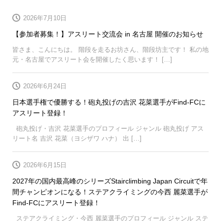
2026年7月10日
【参加者募集！】アスリート交流会 in 名古屋 開催のお知らせ
皆さま、こんにちは。 階段を走るお坊さん、階段坊主です！ 私の地
元・名古屋でアスリート会を開催したく思います！ […]
2026年6月24日
日本選手権で優勝する！砲丸投げの吉沢 花菜選手がFind-FCに
アスリート登録！
砲丸投げ・吉沢 花菜選手のプロフィール ジャンル 砲丸投げ アス
リート名 吉沢 花菜（ヨシザワ ハナ） 出 […]
2026年6月15日
2027年の国内最高峰のシリーズStairclimbing Japan Circuitで年
間チャンピオンになる！ステアクライミングの今西 麗菜選手が
Find-FCにアスリート登録！
ステアクライミング・今西 麗菜選手のプロフィール ジャンル ステ