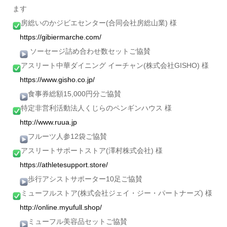
ます
房総いのかジビエセンター(合同会社房総山業) 様
https://gibiermarche.com/
ソーセージ詰め合わせ数セットご協賛
アスリート中華ダイニング イーチャン(株式会社GISHO) 様
https://www.gisho.co.jp/
食事券総額15,000円分ご協賛
特定非営利活動法人くじらのペンギンハウス 様
http://www.ruua.jp
フルーツ人参12袋ご協賛
アスリートサポートストア(澤村株式会社) 様
https://athletesupport.store/
歩行アシストサポーター10足ご協賛
ミューフルストア(株式会社ジェイ・ジー・パートナーズ) 様
http://online.myufull.shop/
ミューフル美容品セットご協賛