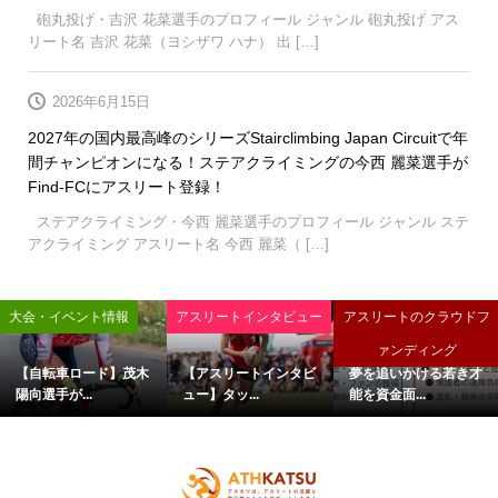
砲丸投げ・吉沢 花菜選手のプロフィール ジャンル 砲丸投げ アス
リート名 吉沢 花菜（ヨシザワ ハナ） 出 […]
2026年6月15日
2027年の国内最高峰のシリーズStairclimbing Japan Circuitで年
間チャンピオンになる！ステアクライミングの今西 麗菜選手が
Find-FCにアスリート登録！
ステアクライミング・今西 麗菜選手のプロフィール ジャンル ステ
アクライミング アスリート名 今西 麗菜（ […]
大会・イベント情報
アスリートインタビュー
アスリートのクラウドフ
ァンディング
【自転車ロード】茂木
【アスリートインタビ
夢を追いかける若き才
陽向選手が...
ュー】タッ...
能を資金面...