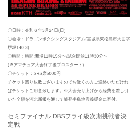
〇日時：令和６年3月24日(日)
〇会場：ドラゴンボクシングスタジアム(宮城県東松島市大曲字
堺堀140-3)
〇時間：時間:開場11時15分〜/試合開始11時30分〜
(※アマチュア大会終了後プロスタート)
〇チケット：SRS席5000円
チケット残り枚数ございますのでお近くの方ご連絡いただけれ
ばチケットご用意致します。※大会売り上げから経費を差し引
いた全額を河北新報を通して能登半島地震義援金に寄付。
セミファイナル DBSフライ級次期挑戦者決
定戦