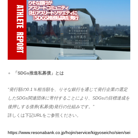
「SDGs推進私募債」とは
“発行額の0.1％相当額を、りそな銀行を通じて発行企業の選定
したSDGs関連団体に寄付することにより、SDGsの目標達成を
後押しする債券(私募債)発行の仕組みです。”
詳しくは下記URLをご参照ください。
https://www.resonabank.co.jp/hojin/service/kigyoseicho/sien/sei