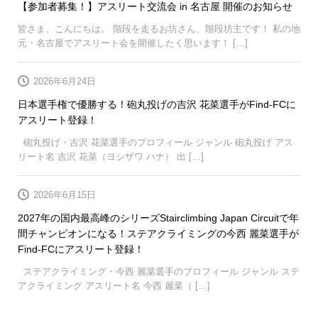
【参加者募集！】アスリート交流会 in 名古屋 開催のお知らせ
皆さま、こんにちは。 階段を走るお坊さん、階段坊主です！ 私の地
元・名古屋でアスリート会を開催したく思います！ […]
2026年6月24日
日本選手権で優勝する！砲丸投げの吉沢 花菜選手がFind-FCに
アスリート登録！
砲丸投げ・吉沢 花菜選手のプロフィール ジャンル 砲丸投げ アス
リート名 吉沢 花菜（ヨシザワ ハナ） 出 […]
2026年6月15日
2027年の国内最高峰のシリーズStairclimbing Japan Circuitで年
間チャンピオンになる！ステアクライミングの今西 麗菜選手が
Find-FCにアスリート登録！
ステアクライミング・今西 麗菜選手のプロフィール ジャンル ステ
アクライミング アスリート名 今西 麗菜（ […]