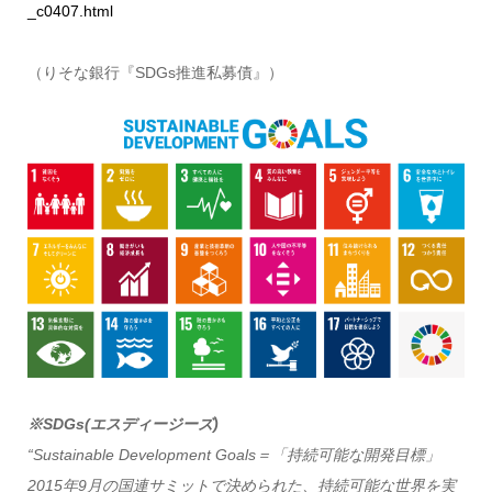
_c0407.html
（りそな銀行『SDGs推進私募債』）
※SDGs(エスディージーズ)
“Sustainable Development Goals＝「持続可能な開発目標」
2015年9月の国連サミットで決められた、持続可能な世界を実