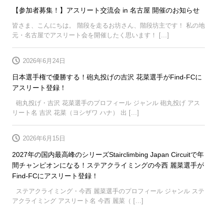
【参加者募集！】アスリート交流会 in 名古屋 開催のお知らせ
皆さま、こんにちは。 階段を走るお坊さん、階段坊主です！ 私の地
元・名古屋でアスリート会を開催したく思います！ […]
2026年6月24日
日本選手権で優勝する！砲丸投げの吉沢 花菜選手がFind-FCに
アスリート登録！
砲丸投げ・吉沢 花菜選手のプロフィール ジャンル 砲丸投げ アス
リート名 吉沢 花菜（ヨシザワ ハナ） 出 […]
2026年6月15日
2027年の国内最高峰のシリーズStairclimbing Japan Circuitで年
間チャンピオンになる！ステアクライミングの今西 麗菜選手が
Find-FCにアスリート登録！
ステアクライミング・今西 麗菜選手のプロフィール ジャンル ステ
アクライミング アスリート名 今西 麗菜（ […]