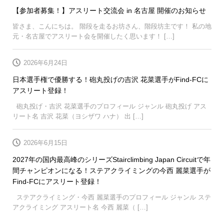
【参加者募集！】アスリート交流会 in 名古屋 開催のお知らせ
皆さま、こんにちは。 階段を走るお坊さん、階段坊主です！ 私の地
元・名古屋でアスリート会を開催したく思います！ […]
2026年6月24日
日本選手権で優勝する！砲丸投げの吉沢 花菜選手がFind-FCに
アスリート登録！
砲丸投げ・吉沢 花菜選手のプロフィール ジャンル 砲丸投げ アス
リート名 吉沢 花菜（ヨシザワ ハナ） 出 […]
2026年6月15日
2027年の国内最高峰のシリーズStairclimbing Japan Circuitで年
間チャンピオンになる！ステアクライミングの今西 麗菜選手が
Find-FCにアスリート登録！
ステアクライミング・今西 麗菜選手のプロフィール ジャンル ステ
アクライミング アスリート名 今西 麗菜（ […]