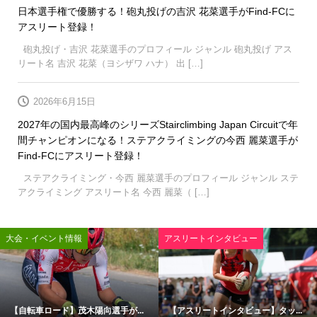
日本選手権で優勝する！砲丸投げの吉沢 花菜選手がFind-FCに
アスリート登録！
砲丸投げ・吉沢 花菜選手のプロフィール ジャンル 砲丸投げ アス
リート名 吉沢 花菜（ヨシザワ ハナ） 出 […]
2026年6月15日
2027年の国内最高峰のシリーズStairclimbing Japan Circuitで年
間チャンピオンになる！ステアクライミングの今西 麗菜選手が
Find-FCにアスリート登録！
ステアクライミング・今西 麗菜選手のプロフィール ジャンル ステ
アクライミング アスリート名 今西 麗菜（ […]
大会・イベント情報
アスリートインタビュー
【自転車ロード】茂木陽向選手が...
【アスリートインタビュー】タッ...