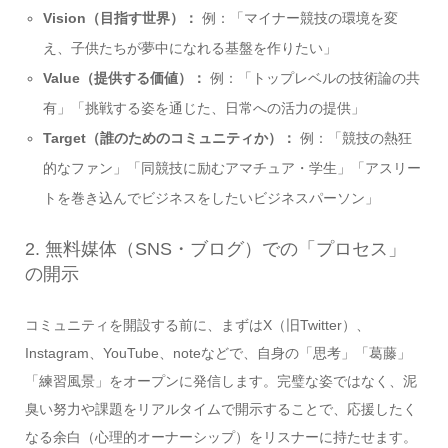
Vision（目指す世界）：
例：「マイナー競技の環境を変
え、子供たちが夢中になれる基盤を作りたい」
Value（提供する価値）：
例：「トップレベルの技術論の共
有」「挑戦する姿を通じた、日常への活力の提供」
Target（誰のためのコミュニティか）：
例：「競技の熱狂
的なファン」「同競技に励むアマチュア・学生」「アスリー
トを巻き込んでビジネスをしたいビジネスパーソン」
2. 無料媒体（SNS・ブログ）での「プロセス」
の開示
コミュニティを開設する前に、まずはX（旧Twitter）、
Instagram、YouTube、noteなどで、自身の「思考」「葛藤」
「練習風景」をオープンに発信します。完璧な姿ではなく、泥
臭い努力や課題をリアルタイムで開示することで、応援したく
なる余白（心理的オーナーシップ）をリスナーに持たせます。