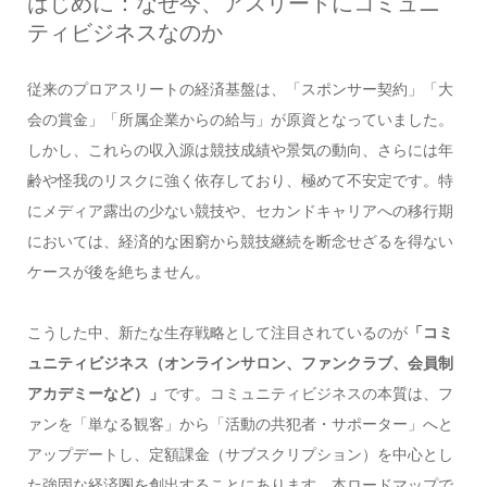
はじめに：なぜ今、アスリートにコミュニ
ティビジネスなのか
従来のプロアスリートの経済基盤は、「スポンサー契約」「大
会の賞金」「所属企業からの給与」が原資となっていました。
しかし、これらの収入源は競技成績や景気の動向、さらには年
齢や怪我のリスクに強く依存しており、極めて不安定です。特
にメディア露出の少ない競技や、セカンドキャリアへの移行期
においては、経済的な困窮から競技継続を断念せざるを得ない
ケースが後を絶ちません。
こうした中、新たな生存戦略として注目されているのが
「コミ
ュニティビジネス（オンラインサロン、ファンクラブ、会員制
アカデミーなど）」
です。コミュニティビジネスの本質は、フ
ァンを「単なる観客」から「活動の共犯者・サポーター」へと
アップデートし、定額課金（サブスクリプション）を中心とし
た強固な経済圏を創出することにあります。本ロードマップで