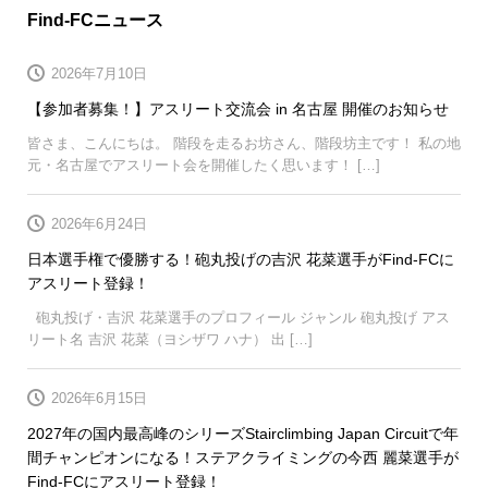
Find-FCニュース
2026年7月10日
【参加者募集！】アスリート交流会 in 名古屋 開催のお知らせ
皆さま、こんにちは。 階段を走るお坊さん、階段坊主です！ 私の地
元・名古屋でアスリート会を開催したく思います！ […]
2026年6月24日
日本選手権で優勝する！砲丸投げの吉沢 花菜選手がFind-FCに
アスリート登録！
砲丸投げ・吉沢 花菜選手のプロフィール ジャンル 砲丸投げ アス
リート名 吉沢 花菜（ヨシザワ ハナ） 出 […]
2026年6月15日
2027年の国内最高峰のシリーズStairclimbing Japan Circuitで年
間チャンピオンになる！ステアクライミングの今西 麗菜選手が
Find-FCにアスリート登録！