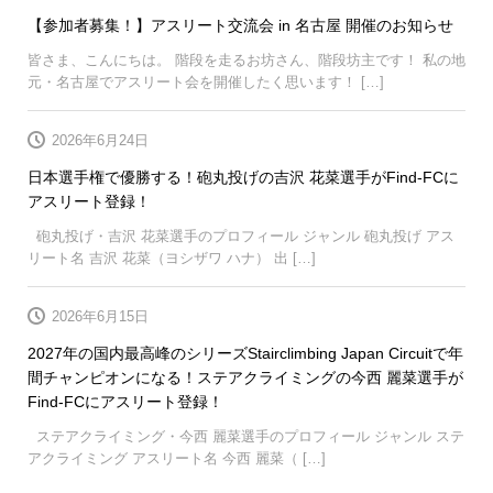
【参加者募集！】アスリート交流会 in 名古屋 開催のお知らせ
皆さま、こんにちは。 階段を走るお坊さん、階段坊主です！ 私の地
元・名古屋でアスリート会を開催したく思います！ […]
2026年6月24日
日本選手権で優勝する！砲丸投げの吉沢 花菜選手がFind-FCに
アスリート登録！
砲丸投げ・吉沢 花菜選手のプロフィール ジャンル 砲丸投げ アス
リート名 吉沢 花菜（ヨシザワ ハナ） 出 […]
2026年6月15日
2027年の国内最高峰のシリーズStairclimbing Japan Circuitで年
間チャンピオンになる！ステアクライミングの今西 麗菜選手が
Find-FCにアスリート登録！
ステアクライミング・今西 麗菜選手のプロフィール ジャンル ステ
アクライミング アスリート名 今西 麗菜（ […]