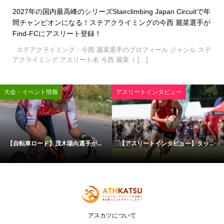
2027年の国内最高峰のシリーズStairclimbing Japan Circuitで年
間チャンピオンになる！ステアクライミングの今西 麗菜選手が
Find-FCにアスリート登録！
ステアクライミング・今西 麗菜選手のプロフィール ジャンル ステ
アクライミング アスリート名 今西 麗菜（ […]
大会・イベント情報
アスリートインタビュー
【自転車ロード】茂木陽向選手が...
【アスリートインタビュー】タッ...
アスカツについて