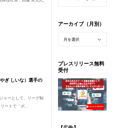
表取締役社長：西森 良太)に
アーカイブ（月別）
月を選択
プレスリリース無料
受付
やぎ しいな）選手の
ジャーとして、リーグ制
ートで「ボ...