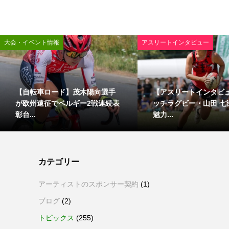
大会・イベント情報
アスリートインタビュー
【自転車ロード】茂木陽向選手
【アスリートインタビ
が欧州遠征でベルギー2戦連続表
ッチラグビー・山田 七
彰台...
魅力...
カテゴリー
アーティストのスポンサー契約
(1)
ブログ
(2)
トピックス
(255)