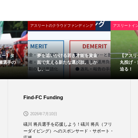
アスリートのクラウドファンディング
アスリートイ
ュー】タ
夢を追いかける若き才能を資金
【アスリ
瀬選手の
面で支える新たな選択肢。しか
丸投げ・
し、...
迫る！
Find-FC Funding
2026年7月10日
礒川 将兵選手を応援しよう！礒川 将兵（フリ
ーダイビング）へのスポンサード・サポート・
応援