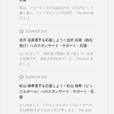
私は、フリーランスの公認会計士・USCPAとして
働く傍ら、フリーダイビング日本代... The post 礒
川 […]
2026年6月24日
吉沢 花菜選手を応援しよう！吉沢 花菜（砲丸
投げ）へのスポンサード・サポート・応援
はじめまして。 砲丸投げ競技に取り組んでいる吉
沢花菜です。 現在大学4年生で、大... The post 吉
沢 […]
2026年5月18日
杉山 雄希選手を応援しよう！杉山 雄希（ピッ
クルボール）へのスポンサード・サポート・応
援
はじめまして、プロピックルボールプレイヤーの
杉山雄希(すぎやまゆうき)と申します... The post