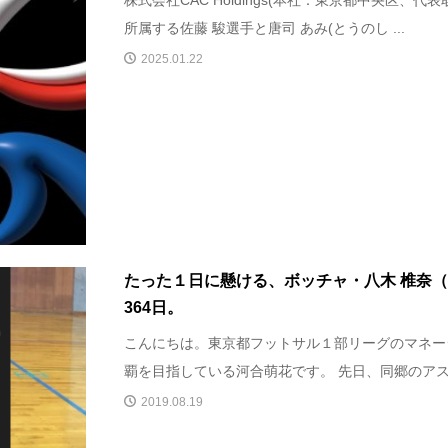
株式会社CAC Holdings(本社：東京都中央区、代
所属する佐藤 駿選手と唐司 あみ(とうのし ...
2025.01.22
たった１日に懸ける、ボッチャ・八木 椎奈（
364日。
こんにちは。東京都フットサル１部リーグのマネー
覇を目指している河合萌花です。 先日、同郷のアスリ
2019.08.19