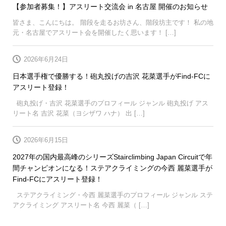
【参加者募集！】アスリート交流会 in 名古屋 開催のお知らせ
皆さま、こんにちは。 階段を走るお坊さん、階段坊主です！ 私の地
元・名古屋でアスリート会を開催したく思います！ […]
2026年6月24日
日本選手権で優勝する！砲丸投げの吉沢 花菜選手がFind-FCに
アスリート登録！
砲丸投げ・吉沢 花菜選手のプロフィール ジャンル 砲丸投げ アス
リート名 吉沢 花菜（ヨシザワ ハナ） 出 […]
2026年6月15日
2027年の国内最高峰のシリーズStairclimbing Japan Circuitで年
間チャンピオンになる！ステアクライミングの今西 麗菜選手が
Find-FCにアスリート登録！
ステアクライミング・今西 麗菜選手のプロフィール ジャンル ステ
アクライミング アスリート名 今西 麗菜（ […]