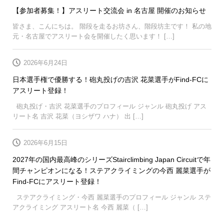
【参加者募集！】アスリート交流会 in 名古屋 開催のお知らせ
皆さま、こんにちは。 階段を走るお坊さん、階段坊主です！ 私の地
元・名古屋でアスリート会を開催したく思います！ […]
2026年6月24日
日本選手権で優勝する！砲丸投げの吉沢 花菜選手がFind-FCに
アスリート登録！
砲丸投げ・吉沢 花菜選手のプロフィール ジャンル 砲丸投げ アス
リート名 吉沢 花菜（ヨシザワ ハナ） 出 […]
2026年6月15日
2027年の国内最高峰のシリーズStairclimbing Japan Circuitで年
間チャンピオンになる！ステアクライミングの今西 麗菜選手が
Find-FCにアスリート登録！
ステアクライミング・今西 麗菜選手のプロフィール ジャンル ステ
アクライミング アスリート名 今西 麗菜（ […]