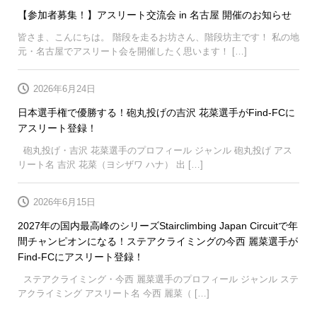
【参加者募集！】アスリート交流会 in 名古屋 開催のお知らせ
皆さま、こんにちは。 階段を走るお坊さん、階段坊主です！ 私の地
元・名古屋でアスリート会を開催したく思います！ […]
2026年6月24日
日本選手権で優勝する！砲丸投げの吉沢 花菜選手がFind-FCに
アスリート登録！
砲丸投げ・吉沢 花菜選手のプロフィール ジャンル 砲丸投げ アス
リート名 吉沢 花菜（ヨシザワ ハナ） 出 […]
2026年6月15日
2027年の国内最高峰のシリーズStairclimbing Japan Circuitで年
間チャンピオンになる！ステアクライミングの今西 麗菜選手が
Find-FCにアスリート登録！
ステアクライミング・今西 麗菜選手のプロフィール ジャンル ステ
アクライミング アスリート名 今西 麗菜（ […]