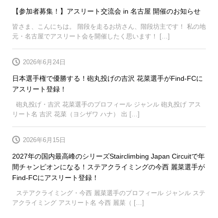
【参加者募集！】アスリート交流会 in 名古屋 開催のお知らせ
皆さま、こんにちは。 階段を走るお坊さん、階段坊主です！ 私の地
元・名古屋でアスリート会を開催したく思います！ […]
2026年6月24日
日本選手権で優勝する！砲丸投げの吉沢 花菜選手がFind-FCに
アスリート登録！
砲丸投げ・吉沢 花菜選手のプロフィール ジャンル 砲丸投げ アス
リート名 吉沢 花菜（ヨシザワ ハナ） 出 […]
2026年6月15日
2027年の国内最高峰のシリーズStairclimbing Japan Circuitで年
間チャンピオンになる！ステアクライミングの今西 麗菜選手が
Find-FCにアスリート登録！
ステアクライミング・今西 麗菜選手のプロフィール ジャンル ステ
アクライミング アスリート名 今西 麗菜（ […]