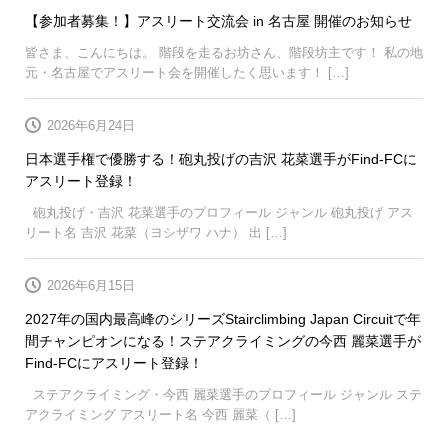
【参加者募集！】アスリート交流会 in 名古屋 開催のお知らせ
皆さま、こんにちは。 階段を走るお坊さん、階段坊主です！ 私の地
元・名古屋でアスリート会を開催したく思います！ […]
2026年6月24日
日本選手権で優勝する！砲丸投げの吉沢 花菜選手がFind-FCに
アスリート登録！
砲丸投げ・吉沢 花菜選手のプロフィール ジャンル 砲丸投げ アス
リート名 吉沢 花菜（ヨシザワ ハナ） 出 […]
2026年6月15日
2027年の国内最高峰のシリーズStairclimbing Japan Circuitで年
間チャンピオンになる！ステアクライミングの今西 麗菜選手が
Find-FCにアスリート登録！
ステアクライミング・今西 麗菜選手のプロフィール ジャンル ステ
アクライミング アスリート名 今西 麗菜（ […]