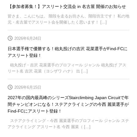
【参加者募集！】アスリート交流会 in 名古屋 開催のお知らせ
皆さま、こんにちは。 階段を走るお坊さん、階段坊主です！ 私の地
元・名古屋でアスリート会を開催したく思います！ […]
2026年6月24日
日本選手権で優勝する！砲丸投げの吉沢 花菜選手がFind-FCに
アスリート登録！
砲丸投げ・吉沢 花菜選手のプロフィール ジャンル 砲丸投げ アス
リート名 吉沢 花菜（ヨシザワ ハナ） 出 […]
2026年6月15日
2027年の国内最高峰のシリーズStairclimbing Japan Circuitで年
間チャンピオンになる！ステアクライミングの今西 麗菜選手が
Find-FCにアスリート登録！
ステアクライミング・今西 麗菜選手のプロフィール ジャンル ステ
アクライミング アスリート名 今西 麗菜（ […]