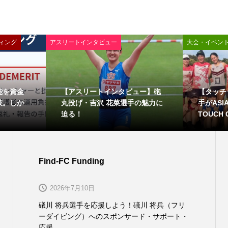
ィング
アスリートインタビュー
大会・イベン
能を資金
【アスリートインタビュー】砲
【タッチ
肢。しか
丸投げ・吉沢 花菜選手の魅力に
手がASIA 
迫る！
TOUCH C
Find-FC Funding
2026年7月10日
礒川 将兵選手を応援しよう！礒川 将兵（フリ
ーダイビング）へのスポンサード・サポート・
応援