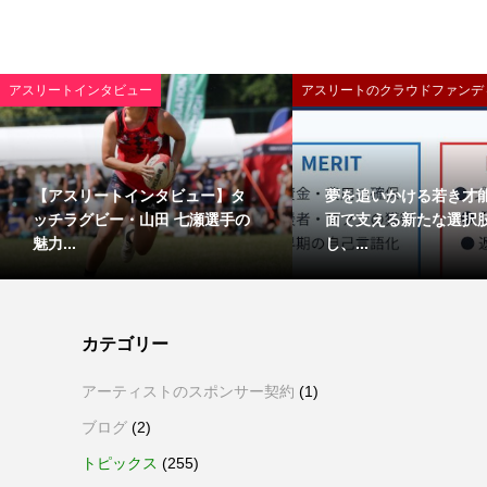
アスリートインタビュー
アスリートのクラウドファンデ
【アスリートインタビュー】タ
夢を追いかける若き才
ッチラグビー・山田 七瀬選手の
面で支える新たな選択
魅力...
し、...
カテゴリー
アーティストのスポンサー契約
(1)
ブログ
(2)
トピックス
(255)