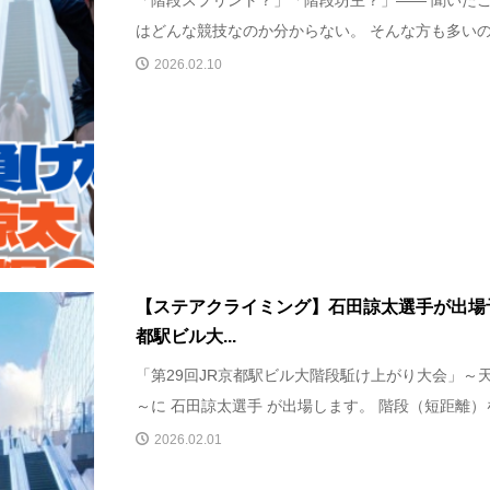
「階段スプリント？」「階段坊主？」―― 聞いた
はどんな競技なのか分からない。 そんな方も多いので
2026.02.10
【ステアクライミング】石田諒太選手が出場予
都駅ビル大...
「第29回JR京都駅ビル大階段駈け上がり大会」～
～に 石田諒太選手 が出場します。 階段（短距離）を
2026.02.01