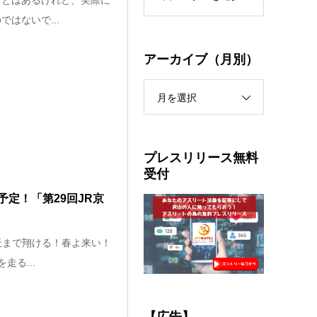
ことはあるけれど、実際に
はないで...
アーカイブ（月別）
月を選択
プレスリリース無料
受付
定！「第29回JR京
天まで翔ける！春よ来い！
走る...