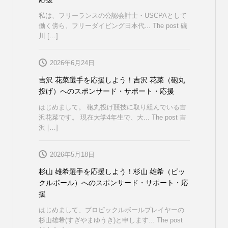
私は、フリーランスの公認会計士・USCPAとして
働く傍ら、フリーダイビング日本代... The post 礒
川 […]
2026年6月24日
吉沢 花菜選手を応援しよう！吉沢 花菜（砲丸
投げ）へのスポンサード・サポート・応援
はじめまして。 砲丸投げ競技に取り組んでいる吉
沢花菜です。 現在大学4年生で、大... The post 吉
沢 […]
2026年5月18日
杉山 雄希選手を応援しよう！杉山 雄希（ピッ
クルボール）へのスポンサード・サポート・応
援
はじめまして、プロピックルボールプレイヤーの
杉山雄希(すぎやまゆうき)と申します... The post