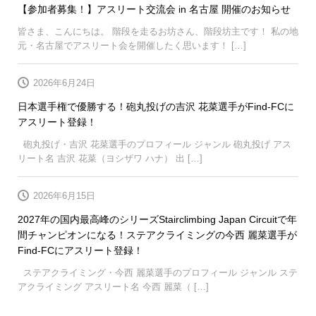
【参加者募集！】アスリート交流会 in 名古屋 開催のお知らせ
皆さま、こんにちは。 階段を走るお坊さん、階段坊主です！ 私の地
元・名古屋でアスリート会を開催したく思います！ […]
2026年6月24日
日本選手権で優勝する！砲丸投げの吉沢 花菜選手がFind-FCに
アスリート登録！
砲丸投げ・吉沢 花菜選手のプロフィール ジャンル 砲丸投げ アス
リート名 吉沢 花菜（ヨシザワ ハナ） 出 […]
2026年6月15日
2027年の国内最高峰のシリーズStairclimbing Japan Circuitで年
間チャンピオンになる！ステアクライミングの今西 麗菜選手が
Find-FCにアスリート登録！
ステアクライミング・今西 麗菜選手のプロフィール ジャンル ステ
アクライミング アスリート名 今西 麗菜（ […]