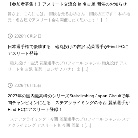
【参加者募集！】アスリート交流会 in 名古屋 開催のお知らせ
皆さま、こんにちは。 階段を走るお坊さん、階段坊主です！ 私の地
元・名古屋でアスリート会を開催したく思います！ […]
2026年6月24日
日本選手権で優勝する！砲丸投げの吉沢 花菜選手がFind-FCに
アスリート登録！
砲丸投げ・吉沢 花菜選手のプロフィール ジャンル 砲丸投げ アス
リート名 吉沢 花菜（ヨシザワ ハナ） 出 […]
2026年6月15日
2027年の国内最高峰のシリーズStairclimbing Japan Circuitで年
間チャンピオンになる！ステアクライミングの今西 麗菜選手が
Find-FCにアスリート登録！
ステアクライミング・今西 麗菜選手のプロフィール ジャンル ステ
アクライミング アスリート名 今西 麗菜（ […]