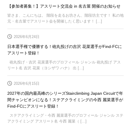
【参加者募集！】アスリート交流会 in 名古屋 開催のお知らせ
皆さま、こんにちは。 階段を走るお坊さん、階段坊主です！ 私の地
元・名古屋でアスリート会を開催したく思います！ […]
2026年6月24日
日本選手権で優勝する！砲丸投げの吉沢 花菜選手がFind-FCに
アスリート登録！
砲丸投げ・吉沢 花菜選手のプロフィール ジャンル 砲丸投げ アス
リート名 吉沢 花菜（ヨシザワ ハナ） 出 […]
2026年6月15日
2027年の国内最高峰のシリーズStairclimbing Japan Circuitで年
間チャンピオンになる！ステアクライミングの今西 麗菜選手が
Find-FCにアスリート登録！
ステアクライミング・今西 麗菜選手のプロフィール ジャンル ステ
アクライミング アスリート名 今西 麗菜（ […]