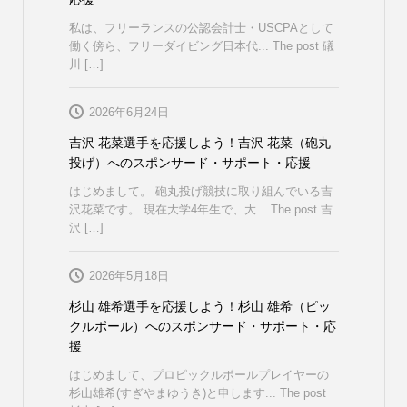
私は、フリーランスの公認会計士・USCPAとして
働く傍ら、フリーダイビング日本代... The post 礒
川 […]
2026年6月24日
吉沢 花菜選手を応援しよう！吉沢 花菜（砲丸
投げ）へのスポンサード・サポート・応援
はじめまして。 砲丸投げ競技に取り組んでいる吉
沢花菜です。 現在大学4年生で、大... The post 吉
沢 […]
2026年5月18日
杉山 雄希選手を応援しよう！杉山 雄希（ピッ
クルボール）へのスポンサード・サポート・応
援
はじめまして、プロピックルボールプレイヤーの
杉山雄希(すぎやまゆうき)と申します... The post