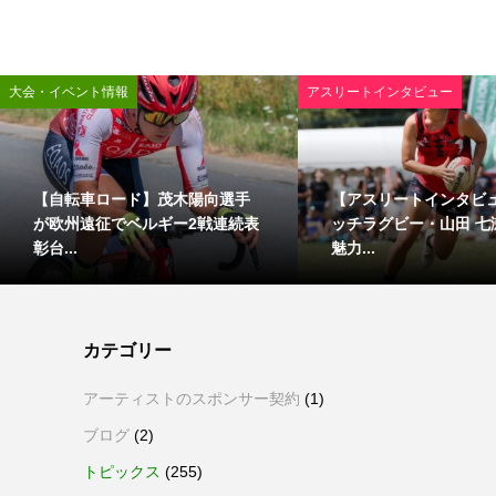
大会・イベント情報
アスリートインタビュー
【自転車ロード】茂木陽向選手
【アスリートインタビ
が欧州遠征でベルギー2戦連続表
ッチラグビー・山田 七
彰台...
魅力...
カテゴリー
アーティストのスポンサー契約
(1)
ブログ
(2)
トピックス
(255)