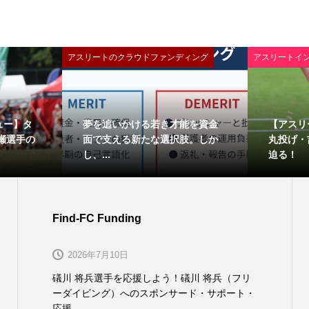
アスリートのクラウドファンディング
アスリートイ
ュー】タ
夢を追いかける若き才能を資金
【アスリ
瀬選手の
面で支える新たな選択肢。しか
丸投げ・
し、...
迫る！
Find-FC Funding
2026年7月10日
礒川 将兵選手を応援しよう！礒川 将兵（フリ
ーダイビング）へのスポンサード・サポート・
応援