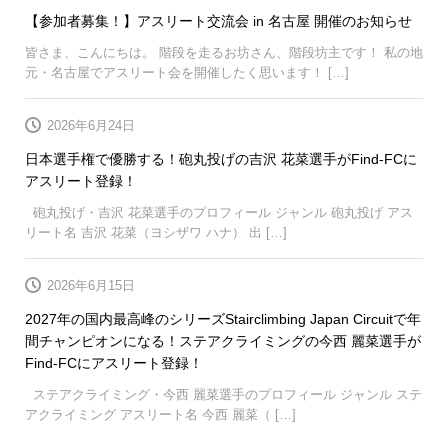
【参加者募集！】アスリート交流会 in 名古屋 開催のお知らせ
皆さま、こんにちは。 階段を走るお坊さん、階段坊主です！ 私の地
元・名古屋でアスリート会を開催したく思います！ […]
2026年6月24日
日本選手権で優勝する！砲丸投げの吉沢 花菜選手がFind-FCに
アスリート登録！
砲丸投げ・吉沢 花菜選手のプロフィール ジャンル 砲丸投げ アス
リート名 吉沢 花菜（ヨシザワ ハナ） 出 […]
2026年6月15日
2027年の国内最高峰のシリーズStairclimbing Japan Circuitで年
間チャンピオンになる！ステアクライミングの今西 麗菜選手が
Find-FCにアスリート登録！
ステアクライミング・今西 麗菜選手のプロフィール ジャンル ステ
アクライミング アスリート名 今西 麗菜（ […]