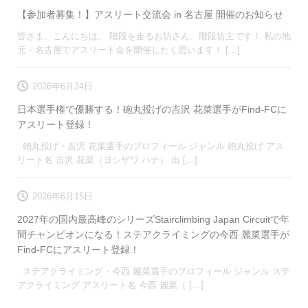
【参加者募集！】アスリート交流会 in 名古屋 開催のお知らせ
皆さま、こんにちは。 階段を走るお坊さん、階段坊主です！ 私の地
元・名古屋でアスリート会を開催したく思います！ […]
2026年6月24日
日本選手権で優勝する！砲丸投げの吉沢 花菜選手がFind-FCに
アスリート登録！
砲丸投げ・吉沢 花菜選手のプロフィール ジャンル 砲丸投げ アス
リート名 吉沢 花菜（ヨシザワ ハナ） 出 […]
2026年6月15日
2027年の国内最高峰のシリーズStairclimbing Japan Circuitで年
間チャンピオンになる！ステアクライミングの今西 麗菜選手が
Find-FCにアスリート登録！
ステアクライミング・今西 麗菜選手のプロフィール ジャンル ステ
アクライミング アスリート名 今西 麗菜（ […]