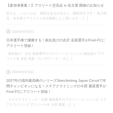
【参加者募集！】アスリート交流会 in 名古屋 開催のお知らせ
皆さま、こんにちは。 階段を走るお坊さん、階段坊主です！ 私の地
元・名古屋でアスリート会を開催したく思います！ […]
2026年6月24日
日本選手権で優勝する！砲丸投げの吉沢 花菜選手がFind-FCに
アスリート登録！
砲丸投げ・吉沢 花菜選手のプロフィール ジャンル 砲丸投げ アス
リート名 吉沢 花菜（ヨシザワ ハナ） 出 […]
2026年6月15日
2027年の国内最高峰のシリーズStairclimbing Japan Circuitで年
間チャンピオンになる！ステアクライミングの今西 麗菜選手が
Find-FCにアスリート登録！
ステアクライミング・今西 麗菜選手のプロフィール ジャンル ステ
アクライミング アスリート名 今西 麗菜（ […]