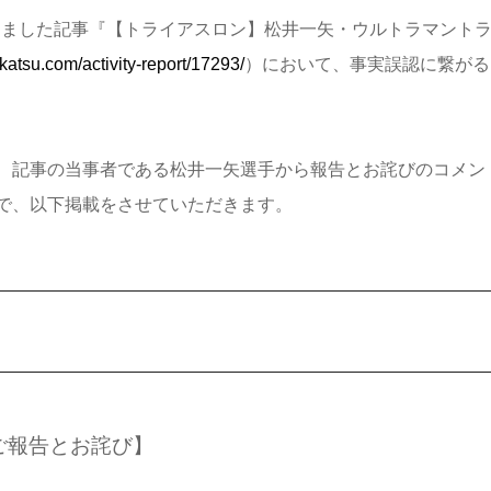
たしました記事『【トライアスロン】松井一矢・ウルトラマントラ
hkatsu.com/activity-report/17293/
）において、事実誤認に繋がる
、記事の当事者である松井一矢選手から報告とお詫びのコメン
で、以下掲載をさせていただきます。
ご報告とお詫び】