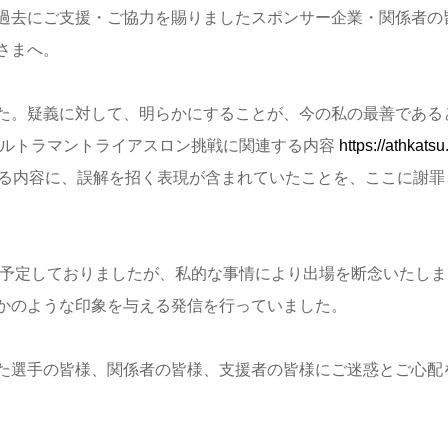
過去にご支援・
ご協力を賜りましたスポンサー企業・関係者の
さまへ。
た。疑義に対し
て、明らかにすることが、今の私の最善である
ウルトラマン
トライアスロン挑戦に関連する内容
https://athkatsu
る内容に、誤解を招く表現が
含まれていたことを、ここに謝罪
を予定してお
りましたが、私的な事情により出場を断念いたしま
かのような
印象を与える発信を行っていました。
た選手の皆様、
関係者の皆様、支援者の皆様にご迷惑とご心配