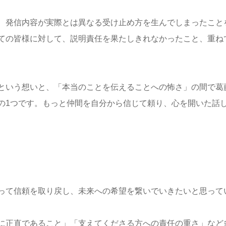
、発信内容が実
際とは異なる受け止め方を生んでしまったこと
ての皆様に対
して、説明責任を果たしきれなかったこと、
重ね
という想いと、
「本当のことを伝えることへの怖さ」の間で葛
の1つです。
もっと仲間を自分から信じて頼り、心を開いた話
って信頼を取り
戻し、未来への希望を繋いでいきたいと思って
に正直であるこ
と」「支えてくださる方への責任の重さ」など