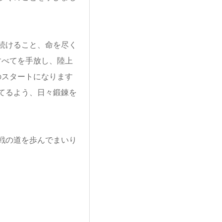
続けること、命を尽
く
すべてを手放
し、陸上
のスタート
になります
てるよう、日々鍛錬を
戦の道を歩んでまい
り