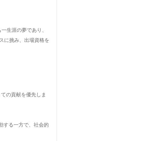
も一生涯の夢であ
り、
スに挑み、
出場資格を
しての貢献を
優先しま
動する一方で、社会
的