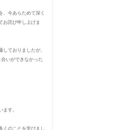
を、今あらためて深
く
てお詫び申し上げま
藤しておりましたが
、
し合いができなか
った
います。
多くのことを学びま
し