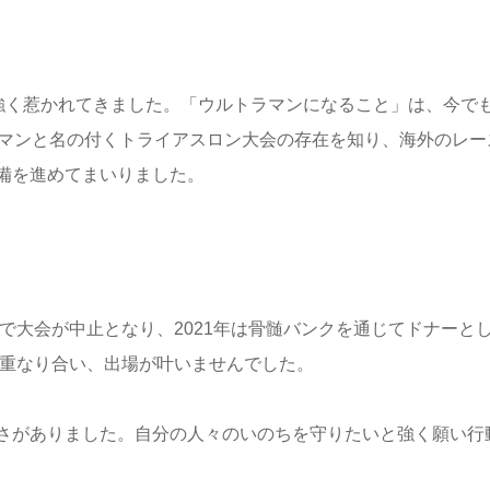
強く惹かれて
きました。「ウルトラマンになること」は、今で
マンと名
の付くトライアスロン大会の存在を知り、海外のレー
備を
進めてまいりました。
響で大会が中
止となり、2021年は骨髄バンクを通じてドナーと
重なり合い、出場が叶いませんでした。
さがありました
。自分の人々のいのちを守りたいと強く願い行
。