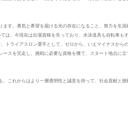
ります。勇気と
希望を届ける光の存在になること、努力を生涯
いては、
今現在は出場資格を失っており、水泳道具も自転車も
す。ト
ライアスロン選手として、ゼロから、いえマイナスから
レースを完走し、挑戦に必要な資格を獲て、
スタート地点に立
も、これからは
より一層透明性と誠意を持って、社会貢献と挑