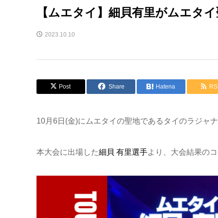
【ムエタイ】細貝有里がムエタイ
2023.10.10
Post
Share
Hatena
RS
10月6日(金)にムエタイの聖地であるタイのラジャナ
本大会に出場した
細貝 有里選手
より、大会結果のコ