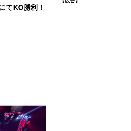
【広告】
にてKO勝利！